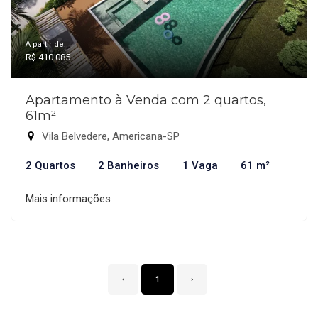
A partir de:
R$ 410.085
Apartamento à Venda com 2 quartos,
61m²
Vila Belvedere, Americana-SP
2 Quartos
2 Banheiros
1 Vaga
61 m²
Mais informações
‹
1
›