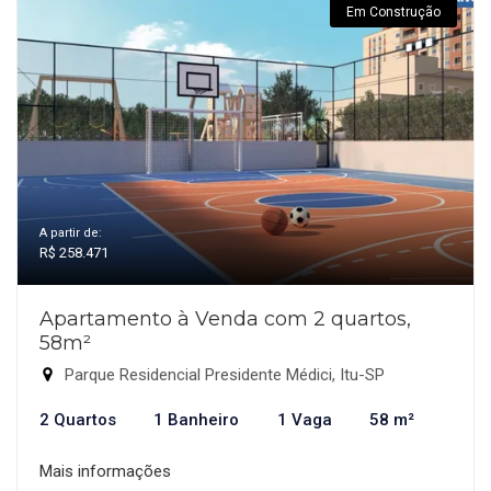
Em Construção
A partir de:
R$ 258.471
Apartamento à Venda com 2 quartos,
58m²
Parque Residencial Presidente Médici, Itu-SP
2 Quartos
1 Banheiro
1 Vaga
58 m²
Mais informações