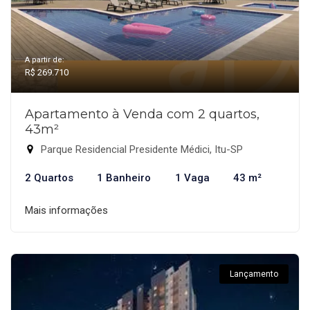
A partir de:
R$ 269.710
Apartamento à Venda com 2 quartos,
43m²
Parque Residencial Presidente Médici, Itu-SP
2 Quartos
1 Banheiro
1 Vaga
43 m²
Mais informações
Lançamento