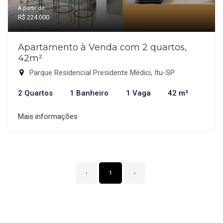
A partir de:
R$ 224.000
Apartamento à Venda com 2 quartos,
42m²
Parque Residencial Presidente Médici, Itu-SP
2 Quartos
1 Banheiro
1 Vaga
42 m²
Mais informações
‹
1
›