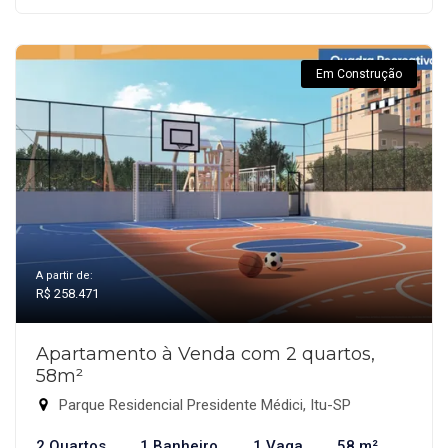
Em Construção
A partir de:
R$ 258.471
Apartamento à Venda com 2 quartos,
58m²
Parque Residencial Presidente Médici, Itu-SP
2 Quartos
1 Banheiro
1 Vaga
58 m²