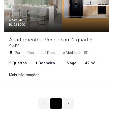
A partir de:
R$ 224.000
Apartamento à Venda com 2 quartos,
42m²
Parque Residencial Presidente Médici, Itu-SP
2 Quartos
1 Banheiro
1 Vaga
42 m²
Mais informações
‹
1
›