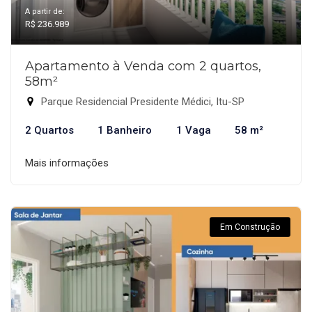
A partir de:
R$ 236.989
Apartamento à Venda com 2 quartos,
58m²
Parque Residencial Presidente Médici, Itu-SP
2 Quartos
1 Banheiro
1 Vaga
58 m²
Mais informações
Em Construção