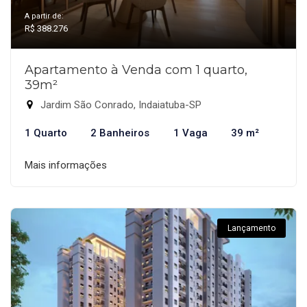
A partir de:
R$ 388.276
Apartamento à Venda com 1 quarto,
39m²
Jardim São Conrado, Indaiatuba-SP
1 Quarto
2 Banheiros
1 Vaga
39 m²
Mais informações
Lançamento