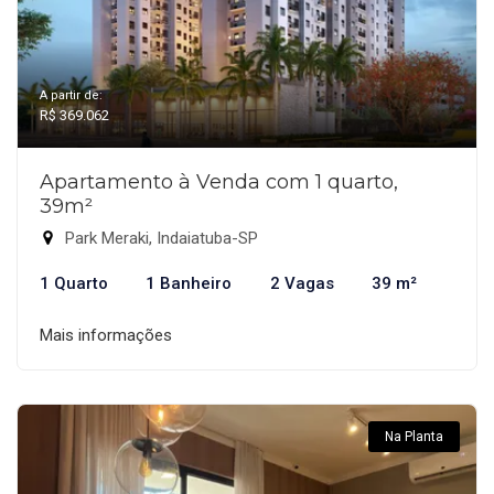
A partir de:
R$ 369.062
Apartamento à Venda com 1 quarto,
39m²
Park Meraki, Indaiatuba-SP
1 Quarto
1 Banheiro
2 Vagas
39 m²
Mais informações
Na Planta