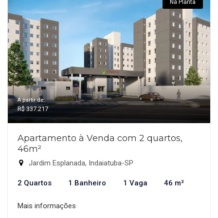
Na Planta
A partir de:
R$ 337.217
Apartamento à Venda com 2 quartos,
46m²
Jardim Esplanada, Indaiatuba-SP
2 Quartos
1 Banheiro
1 Vaga
46 m²
Mais informações