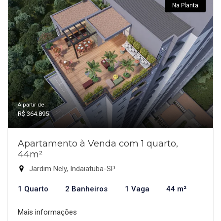
Na Planta
A partir de:
R$ 364.895
Apartamento à Venda com 1 quarto,
44m²
Jardim Nely, Indaiatuba-SP
1 Quarto
2 Banheiros
1 Vaga
44 m²
Mais informações