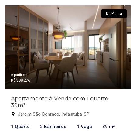
Na Planta
A partir de:
R$ 388.276
Apartamento à Venda com 1 quarto,
39m²
Jardim São Conrado, Indaiatuba-SP
1 Quarto
2 Banheiros
1 Vaga
39 m²