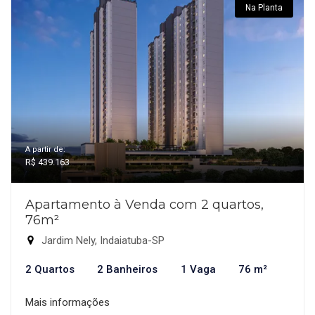
Na Planta
A partir de:
R$ 439.163
Apartamento à Venda com 2 quartos,
76m²
Jardim Nely, Indaiatuba-SP
2 Quartos
2 Banheiros
1 Vaga
76 m²
Mais informações