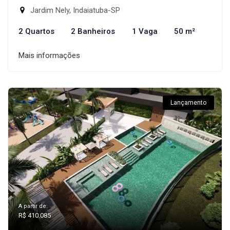
Jardim Nely, Indaiatuba-SP
2 Quartos
2 Banheiros
1 Vaga
50 m²
Mais informações
Lançamento
A partir de:
R$ 410.085