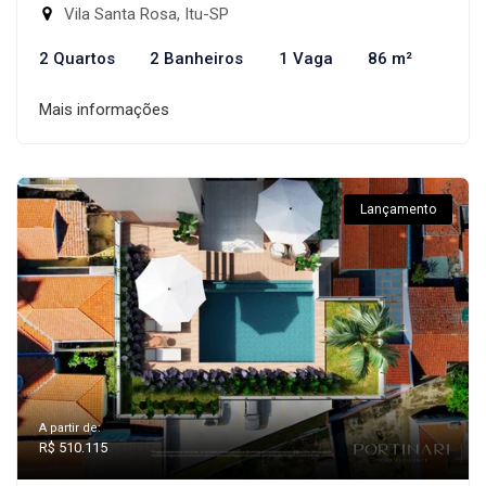
Vila Santa Rosa, Itu-SP
2 Quartos
2 Banheiros
1 Vaga
86 m²
Mais informações
Lançamento
A partir de:
R$ 510.115