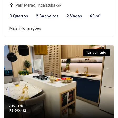
Park Meraki, Indaiatuba-SP
3 Quartos
2 Banheiros
2 Vagas
63 m²
Mais informações
Lançamento
A partir de:
R$ 590.432