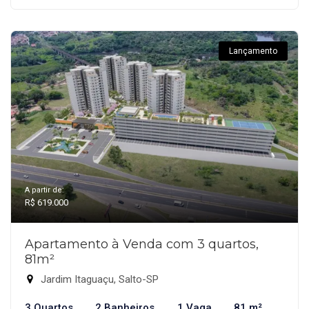
Lançamento
A partir de:
R$ 619.000
Apartamento à Venda com 3 quartos,
81m²
Jardim Itaguaçu, Salto-SP
3 Quartos
2 Banheiros
1 Vaga
81 m²