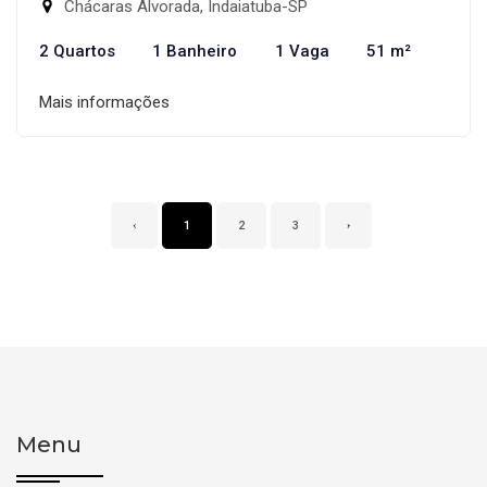
Chácaras Alvorada, Indaiatuba-SP
2 Quartos
1 Banheiro
1 Vaga
51 m²
Mais informações
‹
1
2
3
›
Menu