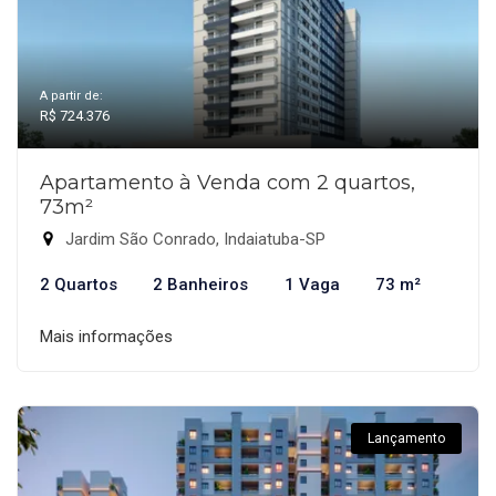
A partir de:
R$ 724.376
Apartamento à Venda com 2 quartos,
73m²
Jardim São Conrado, Indaiatuba-SP
2 Quartos
2 Banheiros
1 Vaga
73 m²
Mais informações
Lançamento