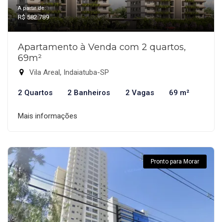
A partir de:
R$ 582.789
Apartamento à Venda com 2 quartos,
69m²
Vila Areal, Indaiatuba-SP
2 Quartos
2 Banheiros
2 Vagas
69 m²
Mais informações
Pronto para Morar