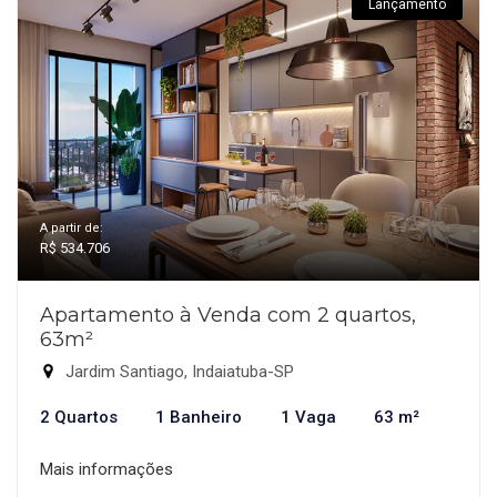
Lançamento
A partir de:
R$ 534.706
Apartamento à Venda com 2 quartos,
63m²
Jardim Santiago, Indaiatuba-SP
2 Quartos
1 Banheiro
1 Vaga
63 m²
Mais informações