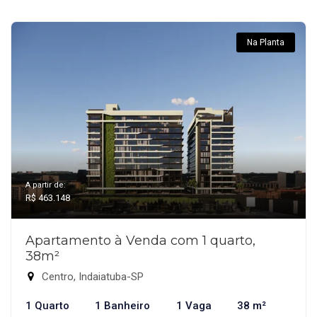
Na Planta
A partir de:
R$ 463.148
Apartamento à Venda com 1 quarto,
38m²
Centro, Indaiatuba-SP
1 Quarto
1 Banheiro
1 Vaga
38 m²