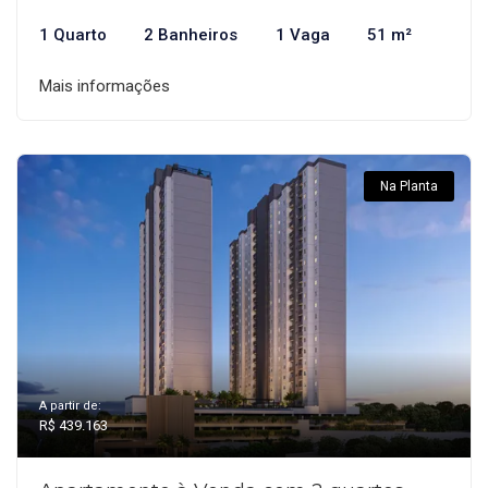
1 Quarto
2 Banheiros
1 Vaga
51 m²
Mais informações
Na Planta
A partir de:
R$ 439.163