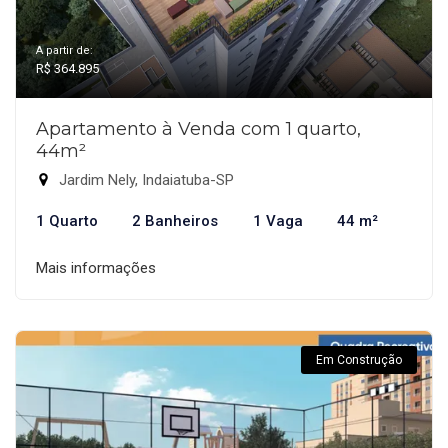
A partir de:
R$ 364.895
Apartamento à Venda com 1 quarto,
44m²
Jardim Nely, Indaiatuba-SP
1 Quarto
2 Banheiros
1 Vaga
44 m²
Mais informações
Em Construção