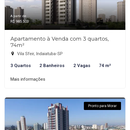
A partir de:
R$ 985.503
Apartamento à Venda com 3 quartos,
74m²
Vila Sfeir, Indaiatuba-SP
3 Quartos
2 Banheiros
2 Vagas
74 m²
Mais informações
Pronto para Morar