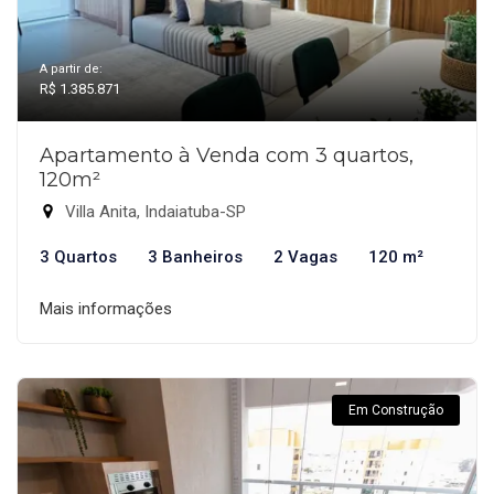
A partir de:
R$ 1.385.871
Apartamento à Venda com 3 quartos,
120m²
Villa Anita, Indaiatuba-SP
3 Quartos
3 Banheiros
2 Vagas
120 m²
Mais informações
Em Construção