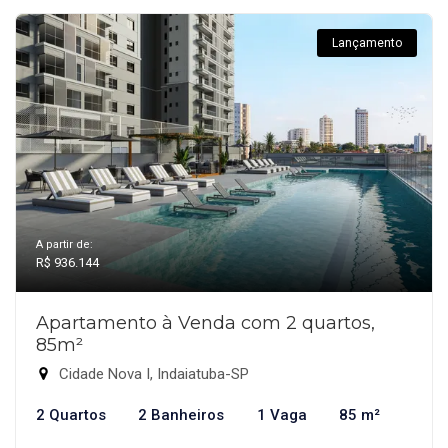
Lançamento
A partir de:
R$ 936.144
Apartamento à Venda com 2 quartos,
85m²
Cidade Nova I, Indaiatuba-SP
2 Quartos
2 Banheiros
1 Vaga
85 m²