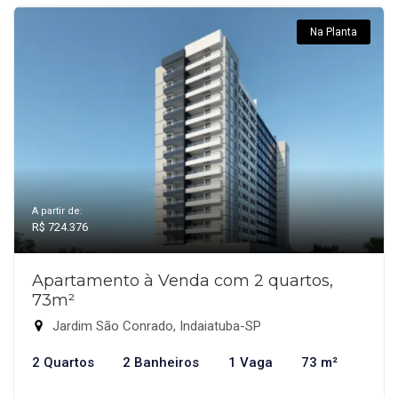
Na Planta
A partir de:
R$ 724.376
Apartamento à Venda com 2 quartos,
73m²
Jardim São Conrado, Indaiatuba-SP
2 Quartos
2 Banheiros
1 Vaga
73 m²