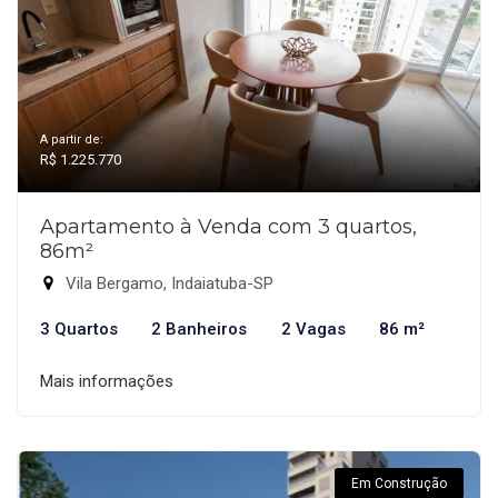
A partir de:
R$ 1.225.770
Apartamento à Venda com 3 quartos,
86m²
Vila Bergamo, Indaiatuba-SP
3 Quartos
2 Banheiros
2 Vagas
86 m²
Mais informações
Em Construção