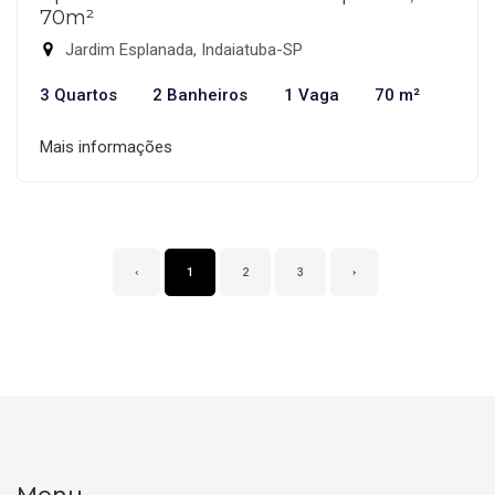
70m²
Jardim Esplanada, Indaiatuba-SP
3 Quartos
2 Banheiros
1 Vaga
70 m²
Mais informações
‹
1
2
3
›
Menu