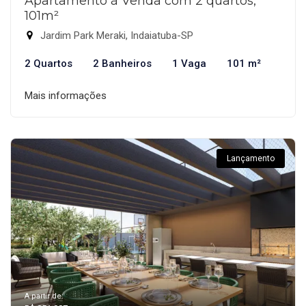
Apartamento à Venda com 2 quartos,
101m²
Jardim Park Meraki, Indaiatuba-SP
2 Quartos
2 Banheiros
1 Vaga
101 m²
Mais informações
Lançamento
A partir de: