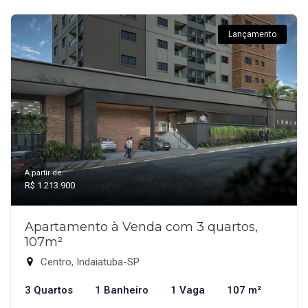
Lançamento
A partir de:
R$ 1.213.900
Apartamento à Venda com 3 quartos,
107m²
Centro, Indaiatuba-SP
3 Quartos
1 Banheiro
1 Vaga
107 m²