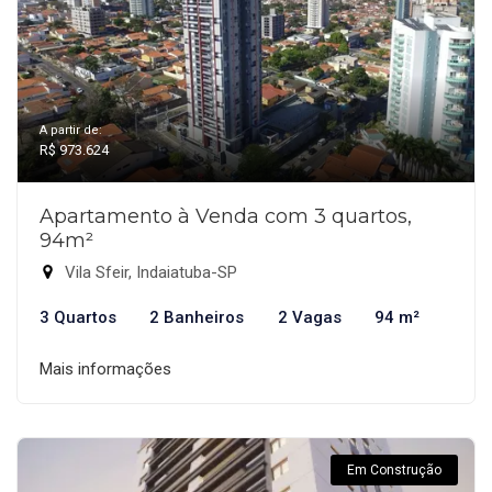
A partir de:
R$ 973.624
Apartamento à Venda com 3 quartos,
94m²
Vila Sfeir, Indaiatuba-SP
3 Quartos
2 Banheiros
2 Vagas
94 m²
Mais informações
Em Construção