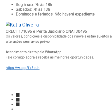
Seg à sex
:
7h às 18h
Sábados
:
7h às 13h
Domingos e feriados
:
Não haverá expediente
Página inicial
CRECI: 171096 e Perita Judiciário CNAI 30496
Os valores, condições e disponibilidade dos imóveis estão sujeitos a
alterações sem aviso prévio.
Atendimento direto pelo WhatsApp
Fale comigo agora e receba as melhores oportunidades.
https://w.app/fz5euh
Youtube
Facebook
Instagram