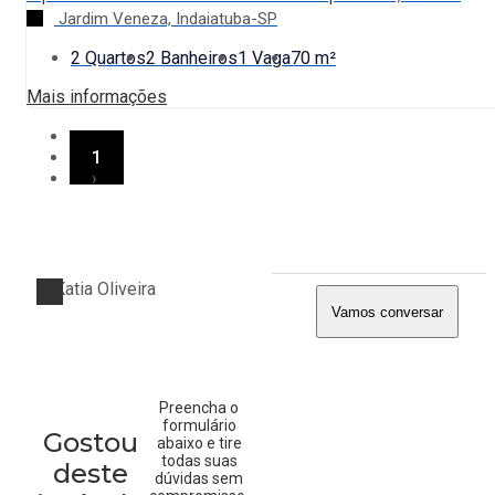
Jardim Veneza, Indaiatuba-SP
2 Quartos
2 Banheiros
1 Vaga
70 m²
Mais informações
‹
1
›
Vamos conversar
Preencha o
formulário
Gostou
abaixo e tire
todas suas
deste
dúvidas sem