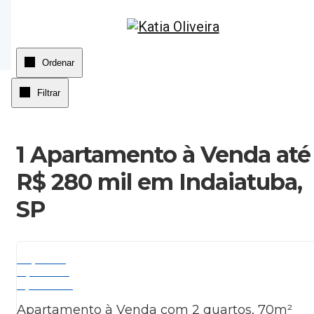
Página inicial
Ordenar
Filtrar
1 Apartamento à Venda até
R$ 280 mil em Indaiatuba,
SP
Lançamento
A partir de:
R$ 279.000
Apartamento à Venda com 2 quartos, 70m²