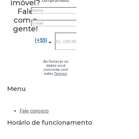
compromisso.
imóvel?
Fale
Nome
com a
E-mail
gente!
Telefone
(+55)
Ao fornecer os
dados você
concorda com
estes
Termos
.
Menu
Fale conosco
Horário de funcionamento