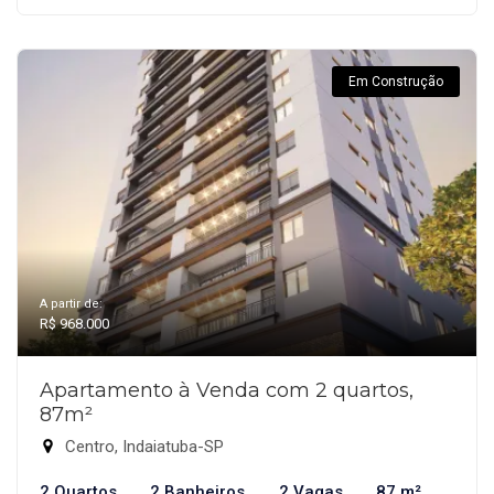
Em Construção
A partir de:
R$ 968.000
Apartamento à Venda com 2 quartos,
87m²
Centro, Indaiatuba-SP
2 Quartos
2 Banheiros
2 Vagas
87 m²