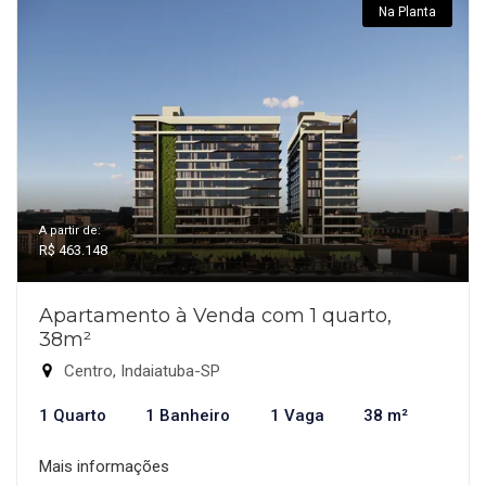
Na Planta
A partir de:
R$ 463.148
Apartamento à Venda com 1 quarto,
38m²
Centro, Indaiatuba-SP
1 Quarto
1 Banheiro
1 Vaga
38 m²
Mais informações