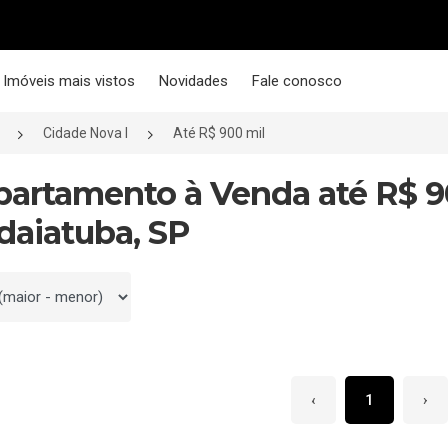
Imóveis mais vistos
Novidades
Fale conosco
Cidade Nova I
Até R$ 900 mil
partamento à Venda até R$ 
ndaiatuba, SP
 por
‹
1
›