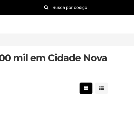
900 mil em Cidade Nova
Mostrar resultados em 
Mostrar resultad