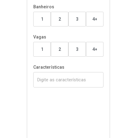
Banheiros
1
2
3
4+
Vagas
1
2
3
4+
Características