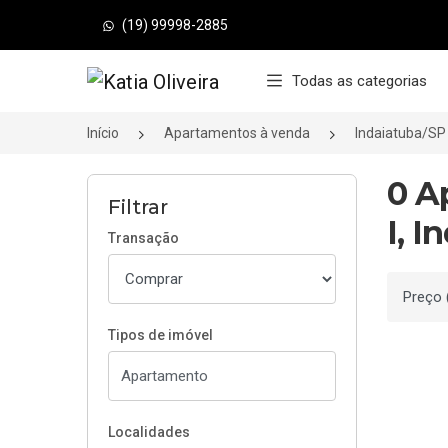
(19) 99998-2885
Página inicial
Todas as categorias
Início
Apartamentos à venda
Indaiatuba/SP
0 A
Filtrar
I, I
Transação
Ordenar
Tipos de imóvel
Localidades