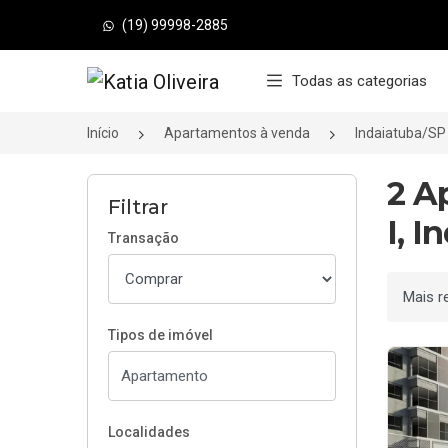
(19) 99998-2885
Página inicial
Todas as categorias
Início
Apartamentos à venda
Indaiatuba/SP
2 A
Filtrar
I, I
Transação
Ordenar
Tipos de imóvel
Localidades