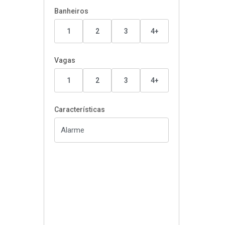
Banheiros
1
2
3
4+
Vagas
1
2
3
4+
Características