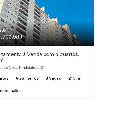
r de:
1.700.000
rtamento à Venda com 4 quartos,
m²
dade Nova I, Indaiatuba-SP
artos
6 Banheiros
3 Vagas
215 m²
informações