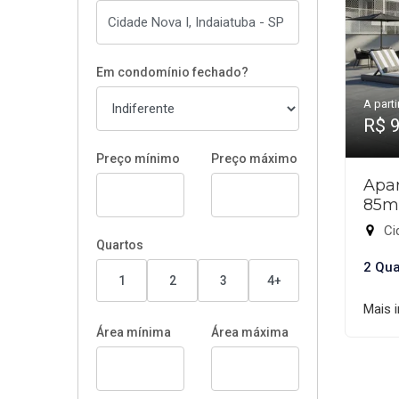
Em condomínio fechado?
A parti
R$ 
Preço mínimo
Preço máximo
Apar
85m
Cid
Quartos
2 Qua
1
2
3
4+
Mais 
Área mínima
Área máxima