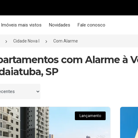
Imóveis mais vistos
Novidades
Fale conosco
Cidade Nova I
Com Alarme
partamentos com Alarme à 
ndaiatuba, SP
 por
Lançamento