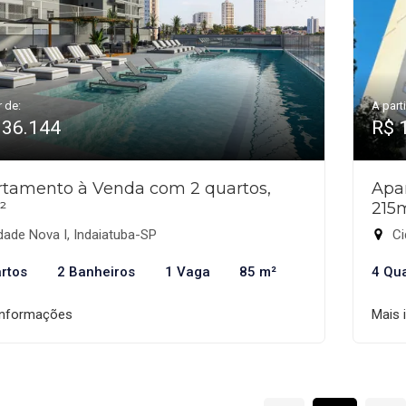
r de:
A parti
936.144
R$ 
tamento à Venda com 2 quartos,
Apa
²
215
ade Nova I, Indaiatuba-SP
Ci
rtos
2 Banheiros
1 Vaga
85 m²
4 Qu
informações
Mais 