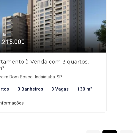
r de:
1.215.000
tamento à Venda com 3 quartos,
m²
rdim Dom Bosco, Indaiatuba-SP
rtos
3 Banheiros
3 Vagas
130 m²
informações