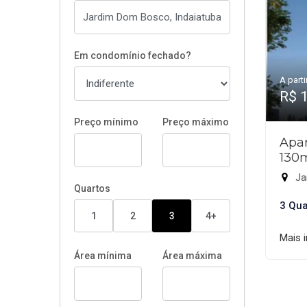
Em condomínio fechado?
A parti
R$ 
Preço mínimo
Preço máximo
Apar
130
Ja
Quartos
3 Qua
1
2
3
4+
Mais 
Área mínima
Área máxima