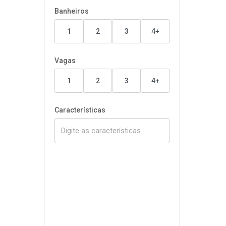
Banheiros
1
2
3
4+
Vagas
1
2
3
4+
Características