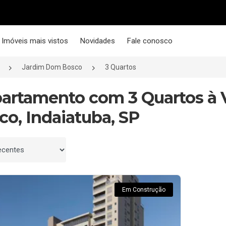
Imóveis mais vistos
Novidades
Fale conosco
Jardim Dom Bosco
3 Quartos
partamento com 3 Quartos à
co, Indaiatuba, SP
 por
Em Construção