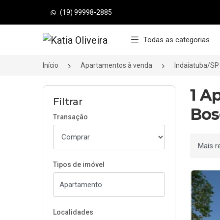
(19) 99998-2885
Página inicial
Todas as categorias
Início
Apartamentos à venda
Indaiatuba/SP
1 A
Filtrar
Bos
Transação
Ordenar
Tipos de imóvel
Localidades