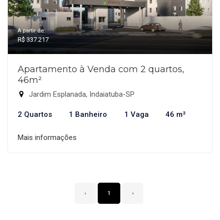
A partir de:
R$ 337.217
Apartamento à Venda com 2 quartos,
46m²
Jardim Esplanada, Indaiatuba-SP
2 Quartos
1 Banheiro
1 Vaga
46 m²
Mais informações
‹
1
›