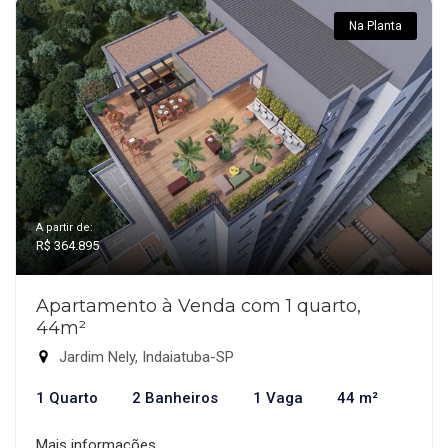
Na Planta
A partir de:
R$ 364.895
Apartamento à Venda com 1 quarto,
44m²
Jardim Nely, Indaiatuba-SP
1 Quarto
2 Banheiros
1 Vaga
44 m²
Mais informações