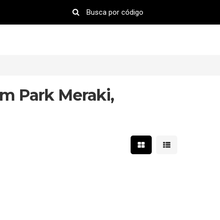
m Park Meraki,
Mostrar resultados em 
Mostrar resultad