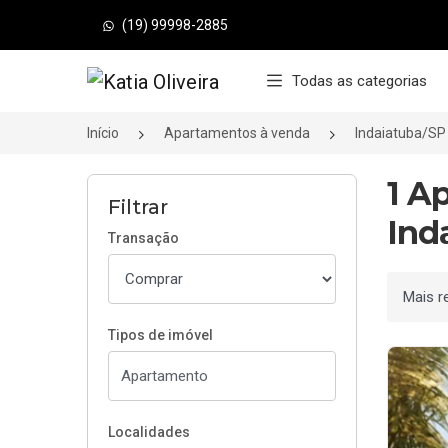
(19) 99998-2885
Página inicial
Todas as categorias
Início
Apartamentos à venda
Indaiatuba/SP
1 A
Filtrar
Ind
Transação
Ordenar
Tipos de imóvel
Localidades