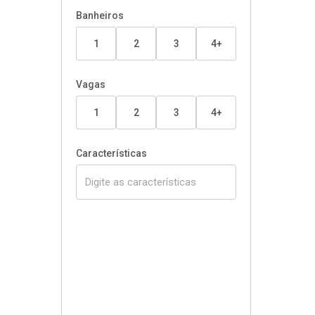
Banheiros
1
2
3
4+
Vagas
1
2
3
4+
Características