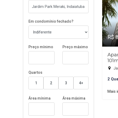
Em condomínio fechado?
R$ 
Preço mínimo
Preço máximo
Apar
101m
Jar
Quartos
2 Qua
1
2
3
4+
Mais 
Área mínima
Área máxima