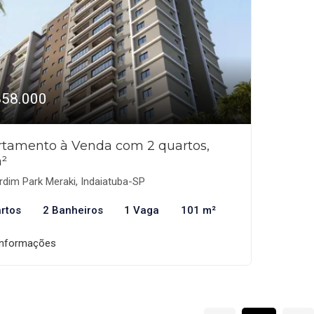
858.000
tamento à Venda com 2 quartos,
²
dim Park Meraki, Indaiatuba-SP
rtos
2 Banheiros
1 Vaga
101 m²
informações