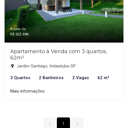
A partir de:
R$ 522.498
Apartamento à Venda com 3 quartos,
62m²
Jardim Santiago, Indaiatuba-SP
3 Quartos
2 Banheiros
2 Vagas
62 m²
Mais informações
‹
1
›