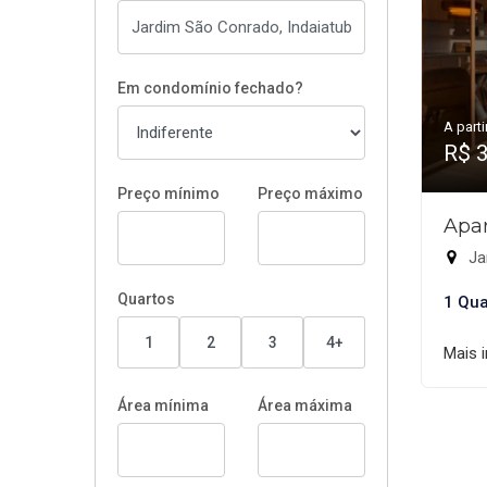
Em condomínio fechado?
A parti
R$ 
Preço mínimo
Preço máximo
Apar
Ja
Quartos
1 Qua
1
2
3
4+
Mais 
Área mínima
Área máxima