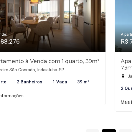
r de:
A parti
388.276
R$ 
tamento à Venda com 1 quarto, 39m²
Apa
73m
rdim São Conrado, Indaiatuba-SP
Ja
rto
2 Banheiros
1 Vaga
39 m²
2 Qu
informações
Mais 