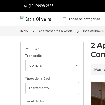
(19) 99998-2885
Página inicial
Todas as categorias
Início
Apartamentos à venda
Indaiatuba/SP
2 A
Filtrar
Con
Transação
Ordenar
Tipos de imóvel
Localidades