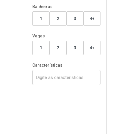
Banheiros
1
2
3
4+
Vagas
1
2
3
4+
Características