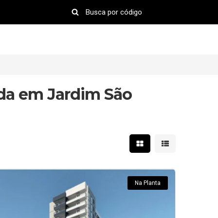
da em Jardim São
Mostrar resultados em 
Mostrar resultad
Na Planta