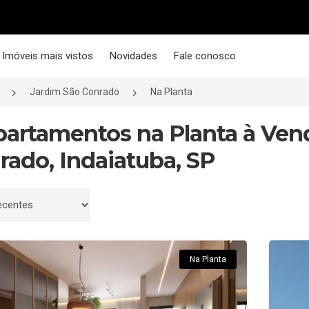
Imóveis mais vistos
Novidades
Fale conosco
Jardim São Conrado
Na Planta
partamentos na Planta à Ven
rado, Indaiatuba, SP
 por
Na Planta