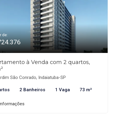
r de:
724.376
rtamento à Venda com 2 quartos,
²
rdim São Conrado, Indaiatuba-SP
artos
2 Banheiros
1 Vaga
73 m²
informações