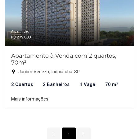
A partir de:
R$ 279.000
Apartamento à Venda com 2 quartos,
70m²
Jardim Veneza, Indaiatuba-SP
2 Quartos
2 Banheiros
1 Vaga
70 m²
Mais informações
‹
1
›