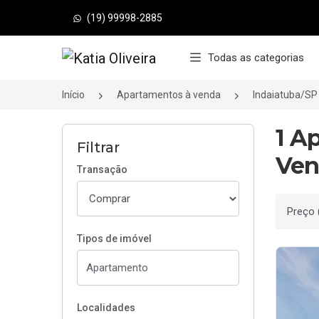
(19) 99998-2885
Página inicial
Todas as categorias
Início
Apartamentos à venda
Indaiatuba/SP
1 A
Filtrar
Ven
Transação
Ordenar
Tipos de imóvel
Localidades