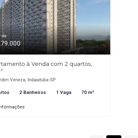
r de:
279.000
tamento à Venda com 2 quartos,
²
rdim Veneza, Indaiatuba-SP
rtos
2 Banheiros
1 Vaga
70 m²
informações