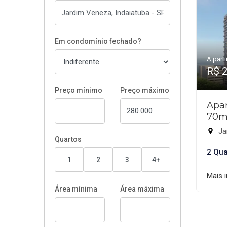
Em condomínio fechado?
A parti
R$ 
Preço mínimo
Preço máximo
Apar
70m
Ja
Quartos
2 Qua
1
2
3
4+
Mais 
Área mínima
Área máxima