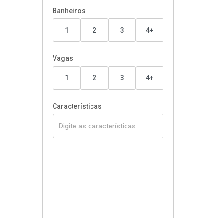
Banheiros
1
2
3
4+
Vagas
1
2
3
4+
Características