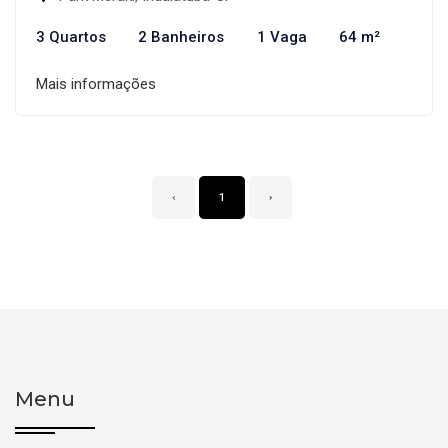
3 Quartos
2 Banheiros
1 Vaga
64 m²
Mais informações
‹
1
›
Menu