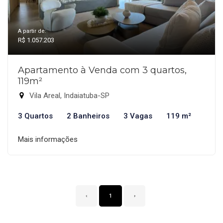
A partir de:
R$ 1.057.203
Apartamento à Venda com 3 quartos,
119m²
Vila Areal, Indaiatuba-SP
3 Quartos
2 Banheiros
3 Vagas
119 m²
Mais informações
‹
1
›