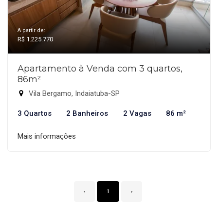
A partir de:
R$ 1.225.770
Apartamento à Venda com 3 quartos,
86m²
Vila Bergamo, Indaiatuba-SP
3 Quartos
2 Banheiros
2 Vagas
86 m²
Mais informações
‹
1
›