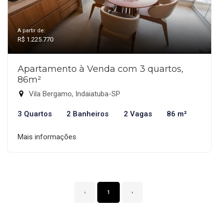
A partir de:
R$ 1.225.770
Apartamento à Venda com 3 quartos,
86m²
Vila Bergamo, Indaiatuba-SP
3 Quartos
2 Banheiros
2 Vagas
86 m²
Mais informações
‹
1
›