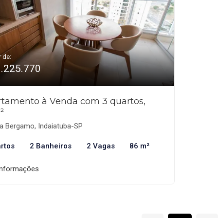
r de:
1.225.770
tamento à Venda com 3 quartos,
²
la Bergamo, Indaiatuba-SP
rtos
2 Banheiros
2 Vagas
86 m²
informações