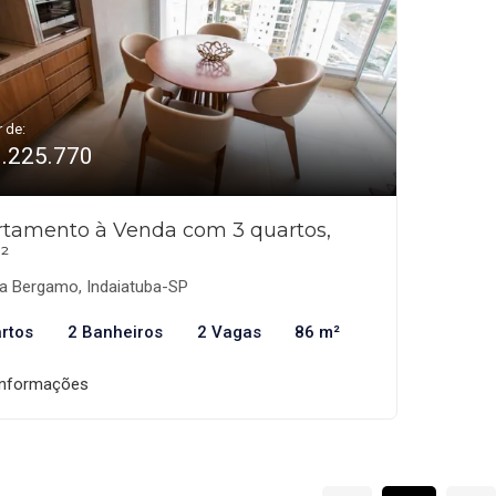
r de:
1.225.770
tamento à Venda com 3 quartos,
²
la Bergamo, Indaiatuba-SP
rtos
2 Banheiros
2 Vagas
86 m²
informações