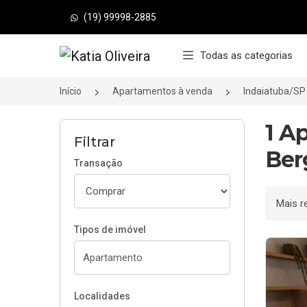
(19) 99998-2885
Página inicial
Todas as categorias
Início
Apartamentos à venda
Indaiatuba/SP
1 A
Filtrar
Ber
Transação
Ordenar
Tipos de imóvel
Localidades