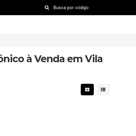
ônico à Venda em Vila
Mostrar resultados em 
Mostrar resultad