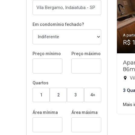
Em condomínio fechado?
A parti
R$ 
Preço mínimo
Preço máximo
Apar
86m
Vi
Quartos
3 Qua
1
2
3
4+
Mais 
Área mínima
Área máxima