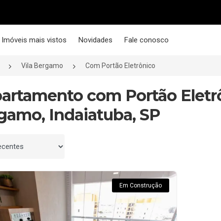
Imóveis mais vistos
Novidades
Fale conosco
Vila Bergamo
Com Portão Eletrônico
partamento com Portão Eletr
gamo, Indaiatuba, SP
 por
Em Construção