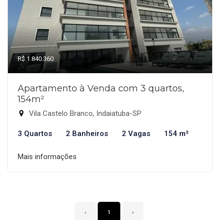
R$ 1.840.360
Apartamento à Venda com 3 quartos,
154m²
Vila Castelo Branco, Indaiatuba-SP
3 Quartos
2 Banheiros
2 Vagas
154 m²
Mais informações
‹
1
›