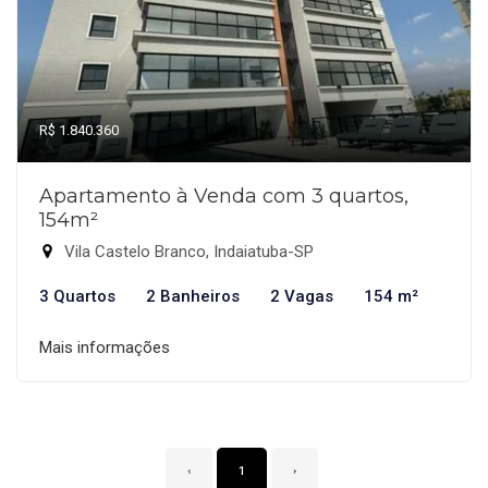
R$ 1.840.360
Apartamento à Venda com 3 quartos,
154m²
Vila Castelo Branco, Indaiatuba-SP
3 Quartos
2 Banheiros
2 Vagas
154 m²
Mais informações
‹
1
›