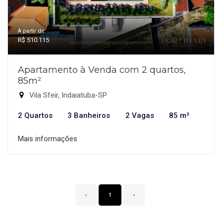
A partir de:
R$ 510.115
Apartamento à Venda com 2 quartos,
85m²
Vila Sfeir, Indaiatuba-SP
2 Quartos
3 Banheiros
2 Vagas
85 m²
Mais informações
‹
1
›