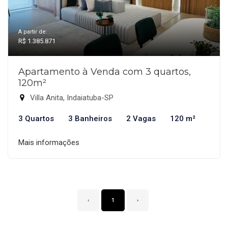
A partir de:
R$ 1.385.871
Apartamento à Venda com 3 quartos,
120m²
Villa Anita, Indaiatuba-SP
3 Quartos
3 Banheiros
2 Vagas
120 m²
Mais informações
‹
1
›