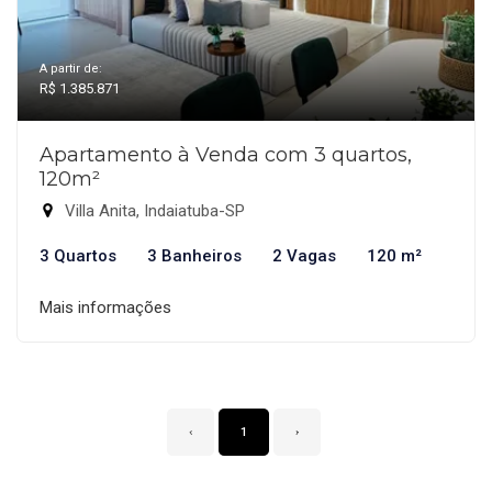
A partir de:
R$ 1.385.871
Apartamento à Venda com 3 quartos,
120m²
Villa Anita, Indaiatuba-SP
3 Quartos
3 Banheiros
2 Vagas
120 m²
Mais informações
‹
1
›