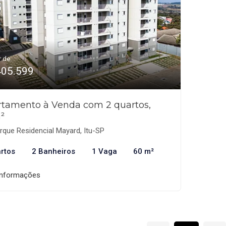
r de:
405.599
tamento à Venda com 2 quartos,
²
que Residencial Mayard, Itu-SP
rtos
2 Banheiros
1 Vaga
60 m²
informações