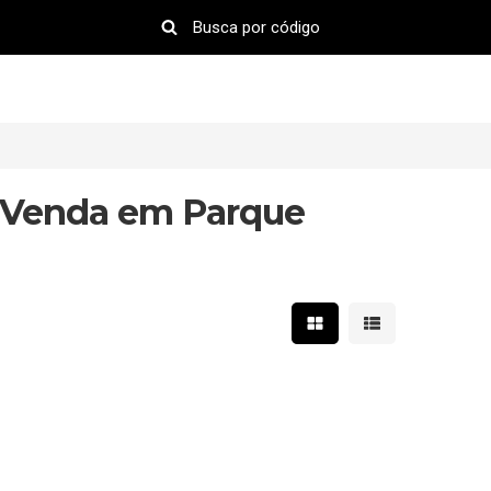
 Venda em Parque
Mostrar resultados em 
Mostrar resultad