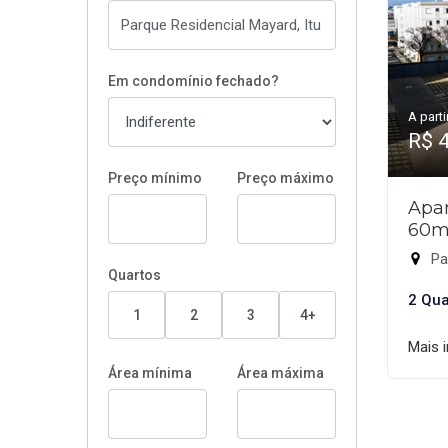
Em condomínio fechado?
A parti
R$ 
Preço mínimo
Preço máximo
Apar
60m
Par
Quartos
2 Qua
1
2
3
4+
Mais 
Área mínima
Área máxima