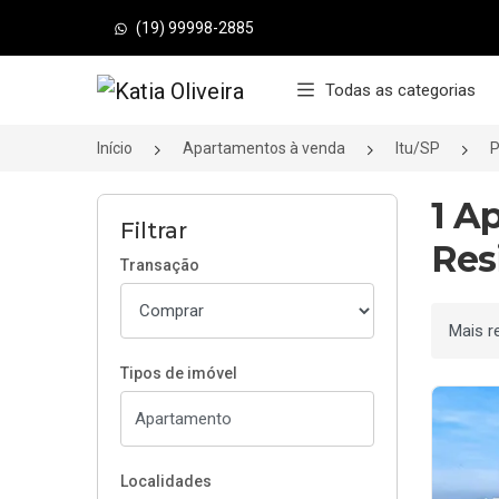
(19) 99998-2885
Página inicial
Todas as categorias
Início
Apartamentos à venda
Itu/SP
P
1 A
Filtrar
Res
Transação
Ordenar
Tipos de imóvel
Localidades