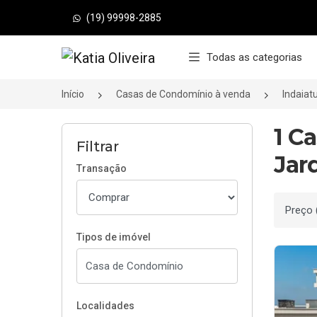
(19) 99998-2885
Página inicial
Todas as categorias
Início
Casas de Condomínio à venda
Indaiat
1 C
Filtrar
Jar
Transação
Ordenar
Tipos de imóvel
Localidades