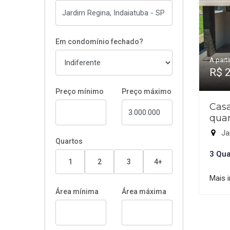
Em condomínio fechado?
A parti
R$ 
Preço mínimo
Preço máximo
Cas
quar
Jar
Quartos
3 Qua
1
2
3
4+
Mais 
Área mínima
Área máxima