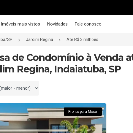
Imóveis mais vistos
Novidades
Fale conosco
uba/SP
Jardim Regina
Até R$ 3 milhões
asa de Condomínio à Venda a
dim Regina, Indaiatuba, SP
 por
Pronto para Morar