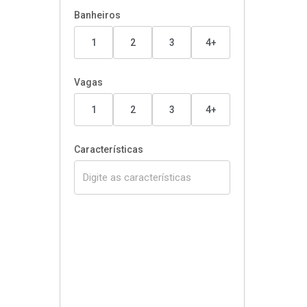
Banheiros
1
2
3
4+
Vagas
1
2
3
4+
Características