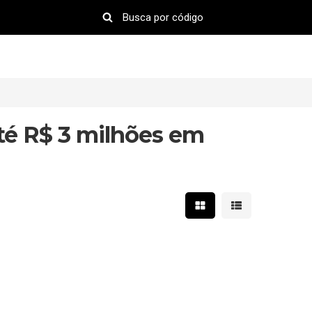
té R$ 3 milhões em
Mostrar resultados em 
Mostrar resultad