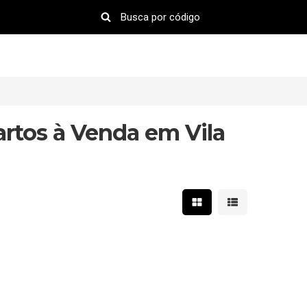
rtos à Venda em Vila
Mostrar resultados em 
Mostrar resultad