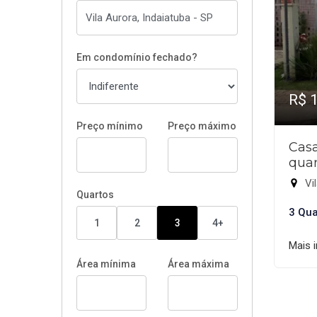
Em condomínio fechado?
R$ 
Preço mínimo
Preço máximo
Cas
quar
Vil
Quartos
3 Qua
1
2
3
4+
Mais 
Área mínima
Área máxima