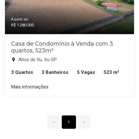
A partir de:
R$ 1.280.000
Casa de Condomínio à Venda com 3
quartos, 523m²
Altos de Itu, Itu-SP
3 Quartos
3 Banheiros
5 Vagas
523 m²
Mais informações
‹
1
›