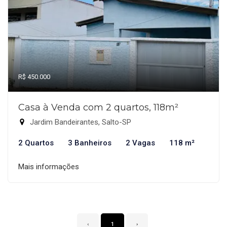
R$ 450.000
Casa à Venda com 2 quartos, 118m²
Jardim Bandeirantes, Salto-SP
2 Quartos
3 Banheiros
2 Vagas
118 m²
Mais informações
‹
1
›