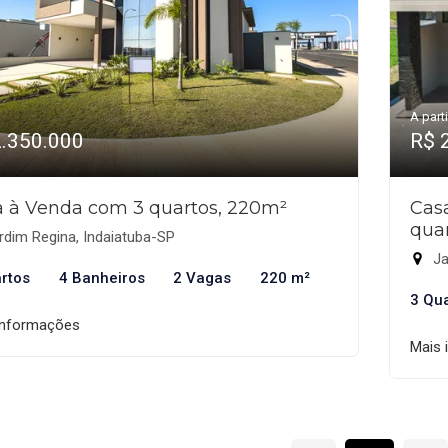
A parti
2.350.000
R$ 
 à Venda com 3 quartos, 220m²
Cas
qua
dim Regina, Indaiatuba-SP
Ja
rtos
4 Banheiros
2 Vagas
220 m²
3 Qu
informações
Mais 