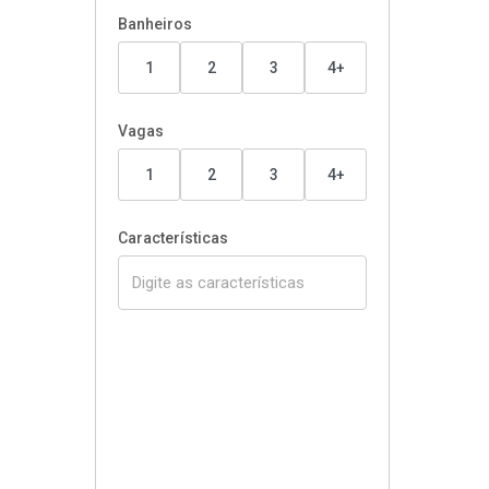
Banheiros
1
2
3
4+
Vagas
1
2
3
4+
Características