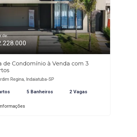
r de:
2.228.000
a de Condomínio à Venda com 3
rtos
rdim Regina, Indaiatuba-SP
artos
5 Banheiros
2 Vagas
informações