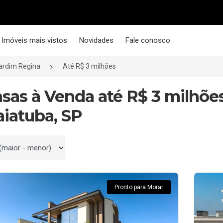
Imóveis mais vistos
Novidades
Fale conosco
ardim Regina
Até R$ 3 milhões
asas à Venda até R$ 3 milhõe
aiatuba, SP
 por
Pronto para Morar