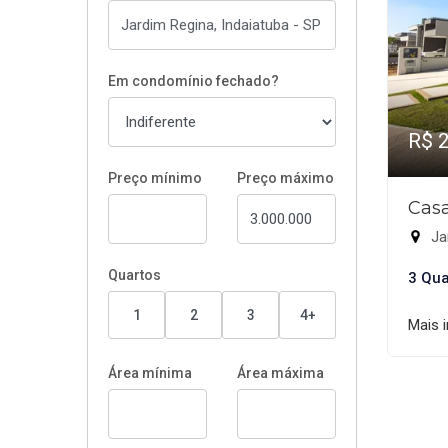
Em condomínio fechado?
R$ 
Preço mínimo
Preço máximo
Casa
Jar
Quartos
3 Qua
1
2
3
4+
Mais 
Área mínima
Área máxima