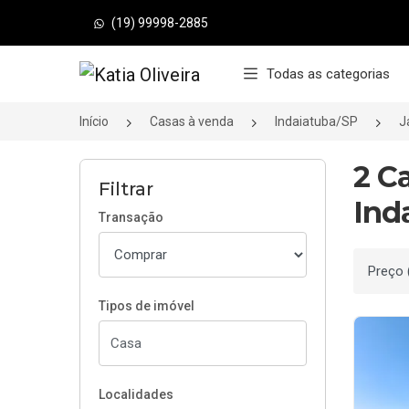
(19) 99998-2885
Página inicial
Todas as categorias
Início
Casas à venda
Indaiatuba/SP
J
2 C
Filtrar
Ind
Transação
Ordenar
Tipos de imóvel
Localidades