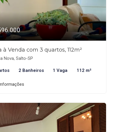
596.000
a à Venda com 3 quartos, 112m²
la Nova, Salto-SP
artos
2 Banheiros
1 Vaga
112 m²
informações