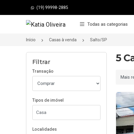
(19) 99998-2885
Página inicial
Todas as categorias
Início
Casas à venda
Salto/SP
5 C
Filtrar
Transação
Ordenar
Tipos de imóvel
Localidades