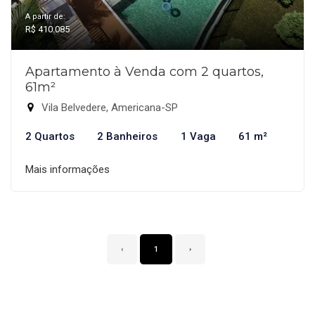
A partir de:
R$ 410.085
Apartamento à Venda com 2 quartos,
61m²
Vila Belvedere, Americana-SP
2 Quartos
2 Banheiros
1 Vaga
61 m²
Mais informações
‹
1
›