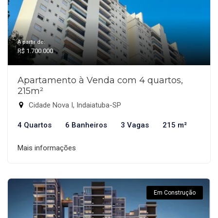
A partir de:
R$ 1.700.000
Apartamento à Venda com 4 quartos,
215m²
Cidade Nova I, Indaiatuba-SP
4 Quartos
6 Banheiros
3 Vagas
215 m²
Mais informações
Em Construção