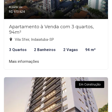
A partir de:
R$ 973.624
Apartamento à Venda com 3 quartos,
94m²
Vila Sfeir, Indaiatuba-SP
3 Quartos
2 Banheiros
2 Vagas
94 m²
Mais informações
Em Construção