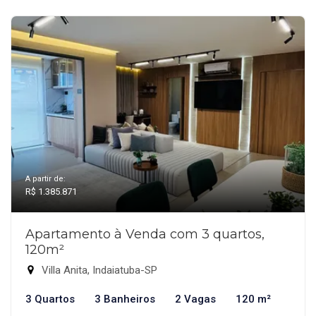
A partir de:
R$ 1.385.871
Apartamento à Venda com 3 quartos,
120m²
Villa Anita, Indaiatuba-SP
3 Quartos
3 Banheiros
2 Vagas
120 m²