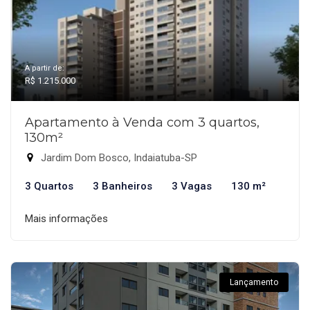
A partir de:
R$ 1.215.000
Apartamento à Venda com 3 quartos,
130m²
Jardim Dom Bosco, Indaiatuba-SP
3 Quartos
3 Banheiros
3 Vagas
130 m²
Mais informações
Lançamento