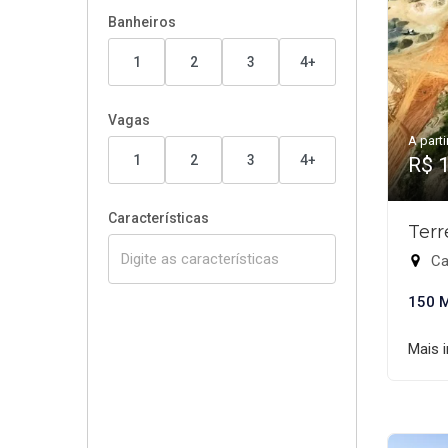
Banheiros
1
2
3
4+
Vagas
A parti
1
2
3
4+
R$ 
Características
Terr
Cal
150 
Mais 