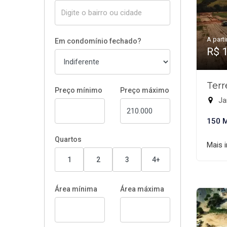
A parti
Em condomínio fechado?
R$ 
Terr
Preço mínimo
Preço máximo
Ja
150 
Quartos
Mais 
1
2
3
4+
Área mínima
Área máxima