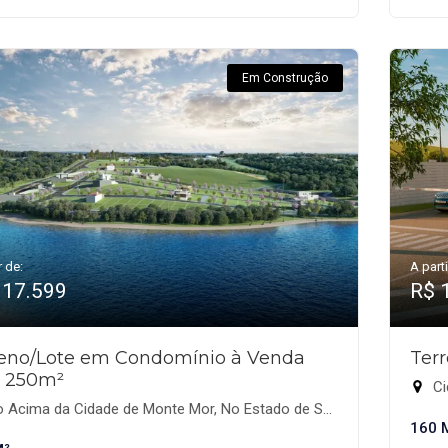
Em Construção
r de:
A parti
117.599
R$ 
reno/Lote em Condomínio à Venda
Ter
 250m²
Ci
Acima da Cidade de Monte Mor, No Estado de São Paulo., Monte Mor-SP
160 