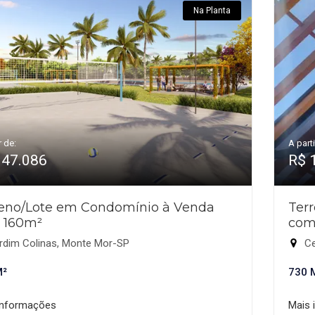
Na Planta
r de:
A parti
147.086
R$ 
reno/Lote em Condomínio à Venda
Ter
 160m²
com
rdim Colinas, Monte Mor-SP
Ce
M²
730 
informações
Mais 