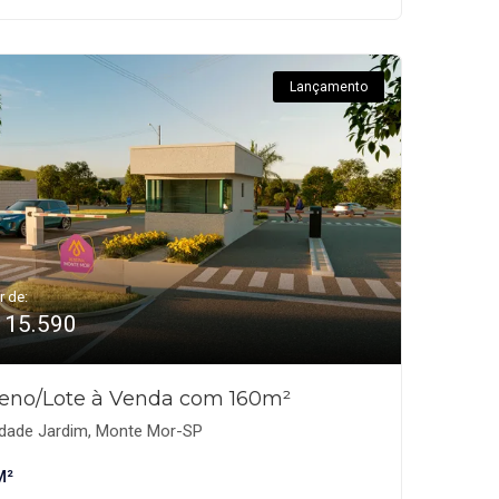
Lançamento
r de:
115.590
reno/Lote à Venda com 160m²
dade Jardim, Monte Mor-SP
M²