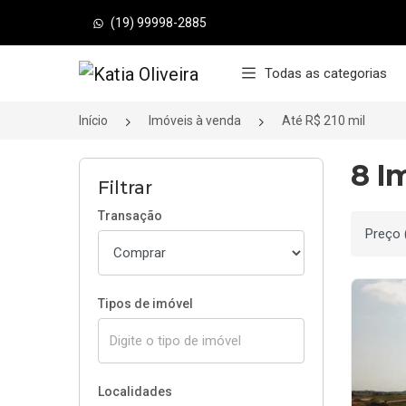
(19) 99998-2885
Página inicial
Todas as categorias
Início
Imóveis à venda
Até R$ 210 mil
8 I
Filtrar
Transação
Ordenar
Tipos de imóvel
Localidades