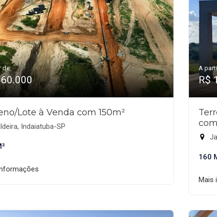
r de:
A parti
160.000
R$ 
eno/Lote à Venda com 150m²
Ter
com
deira, Indaiatuba-SP
Ja
M²
160 
informações
Mais 