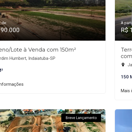
r de:
A parti
190.000
R$ 
eno/Lote à Venda com 150m²
Ter
com
rdim Humbert, Indaiatuba-SP
Ja
M²
150 
informações
Mais 
Breve Lançamento