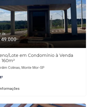
r de:
149.000
reno/Lote em Condomínio à Venda
 160m²
rdim Colinas, Monte Mor-SP
M²
informações