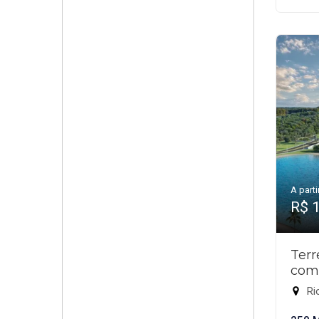
A parti
R$ 
Ter
com
Rio 