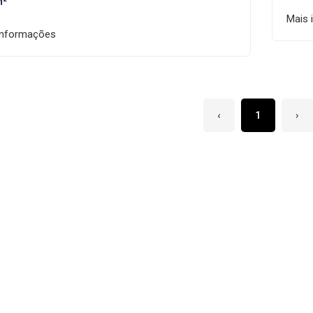
M²
Mais 
informações
‹
1
›