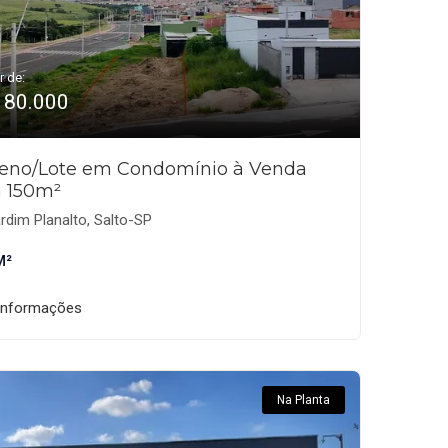
r de:
180.000
reno/Lote em Condomínio à Venda
 150m²
rdim Planalto, Salto-SP
M²
informações
Na Planta