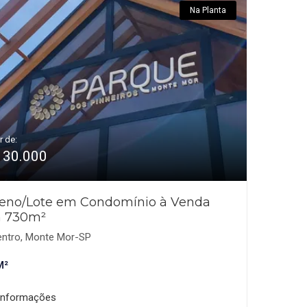
Na Planta
r de:
130.000
reno/Lote em Condomínio à Venda
 730m²
ntro, Monte Mor-SP
M²
informações