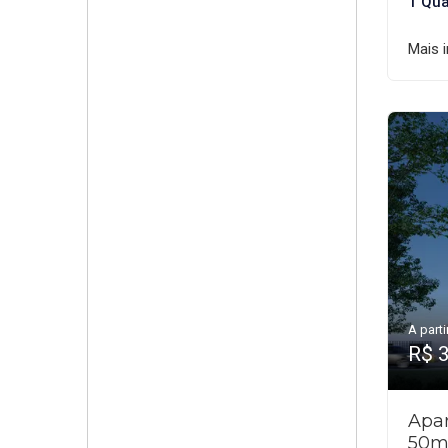
1 Qua
Mais 
A parti
R$ 
Apar
50m