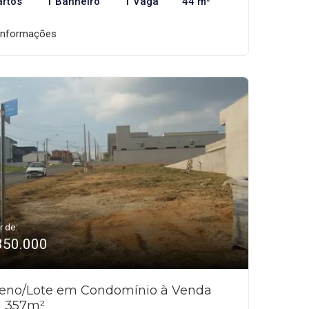
artos
1 Banheiro
1 Vaga
44 m²
informações
r de:
350.000
reno/Lote em Condomínio à Venda
 357m²