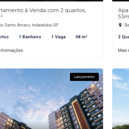
tamento à Venda com 2 quartos,
Apa
²
53m
io Santo Amaro, Indaiatuba-SP
Be
rtos
1 Banheiro
1 Vaga
48 m²
2 Qu
informações
Mais 
Lançamento