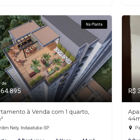
Na Planta
r de:
364.895
R$ 
tamento à Venda com 1 quarto,
Apa
²
44m
dim Nely, Indaiatuba-SP
Pa