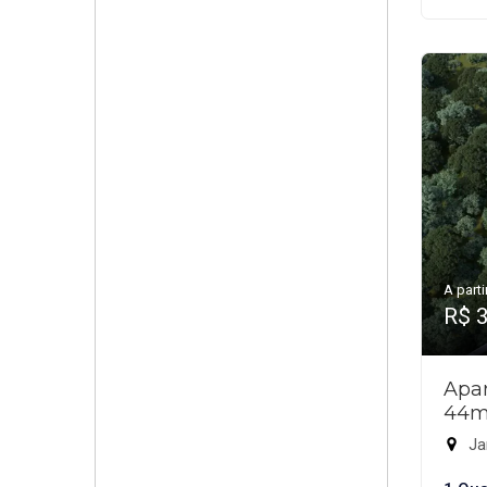
A parti
R$ 
Apar
44m
Jar