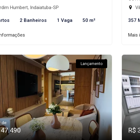
rdim Humbert, Indaiatuba-SP
Vi
rtos
2 Banheiros
1 Vaga
50 m²
357 
informações
Mais 
Lançamento
r de:
347.490
R$ 