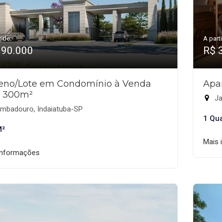
r de:
A parti
390.000
R$ 
reno/Lote em Condomínio à Venda
Apa
 300m²
Ja
mbadouro, Indaiatuba-SP
1 Qu
M²
Mais 
informações