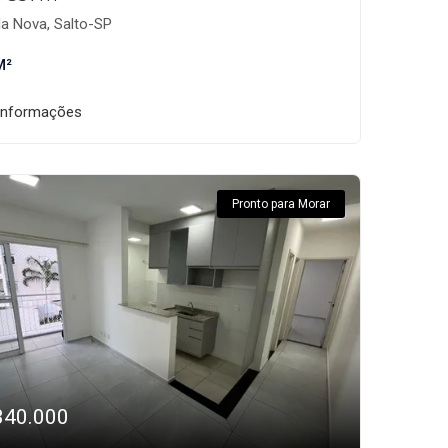
la Nova, Salto-SP
M²
informações
Pronto para Morar
340.000