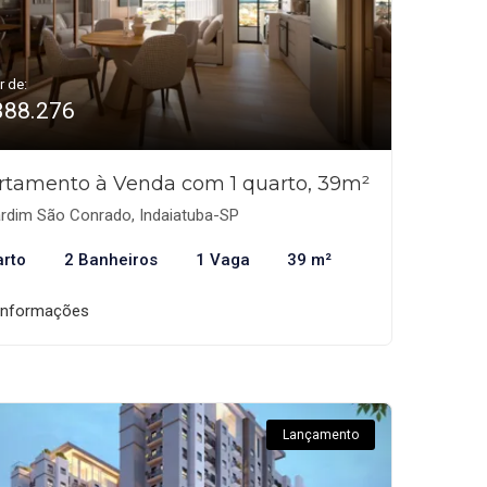
r de:
388.276
rtamento à Venda com 1 quarto, 39m²
rdim São Conrado, Indaiatuba-SP
arto
2 Banheiros
1 Vaga
39 m²
informações
Lançamento