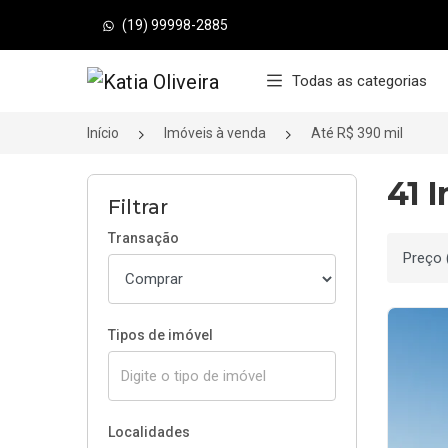
(19) 99998-2885
Página inicial
Todas as categorias
Início
Imóveis à venda
Até R$ 390 mil
41 
Filtrar
Transação
Ordenar
Tipos de imóvel
Localidades