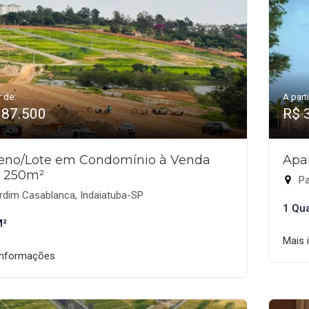
r de:
A parti
387.500
R$ 
reno/Lote em Condomínio à Venda
Apa
 250m²
Pa
rdim Casablanca, Indaiatuba-SP
1 Qu
M²
Mais 
informações