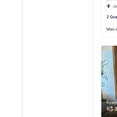
Ja
2 Qua
Mais 
A parti
R$ 