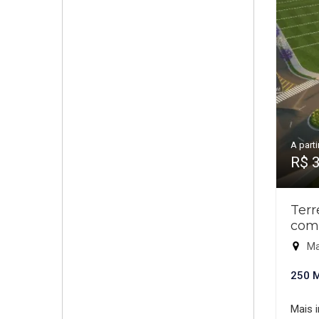
A parti
R$ 
Ter
com
Ma
250 
Mais 