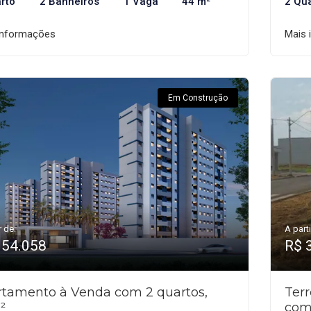
rto
2 Banheiros
1 Vaga
44 m²
2 Qu
informações
Mais 
Em Construção
r de:
A parti
354.058
R$ 
tamento à Venda com 2 quartos,
Ter
²
com