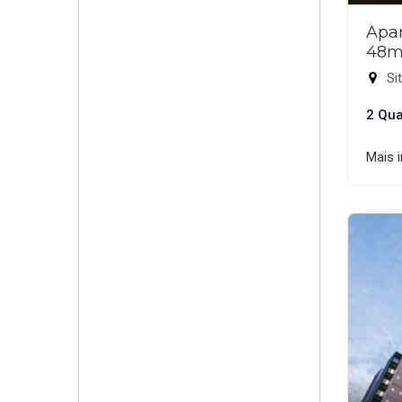
Apar
48m
Sit
2 Qua
Mais 