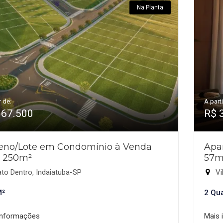
Na Planta
r de:
A parti
367.500
R$ 
reno/Lote em Condomínio à Venda
Apa
 250m²
57m
to Dentro, Indaiatuba-SP
Vi
M²
2 Qu
informações
Mais 