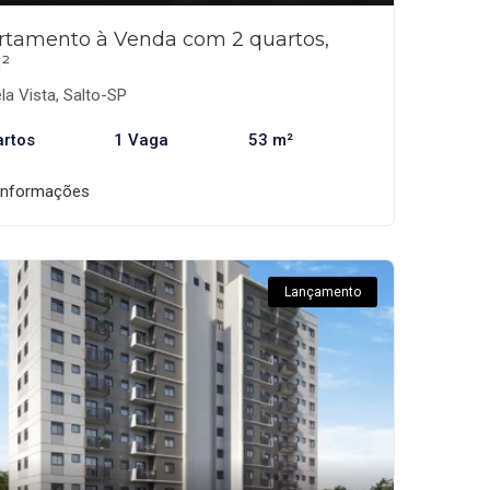
rtamento à Venda com 2 quartos,
²
la Vista, Salto-SP
artos
1 Vaga
53 m²
informações
Lançamento