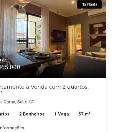
Na Planta
r de:
365.000
rtamento à Venda com 2 quartos,
²
la Roma, Salto-SP
artos
2 Banheiros
1 Vaga
57 m²
informações