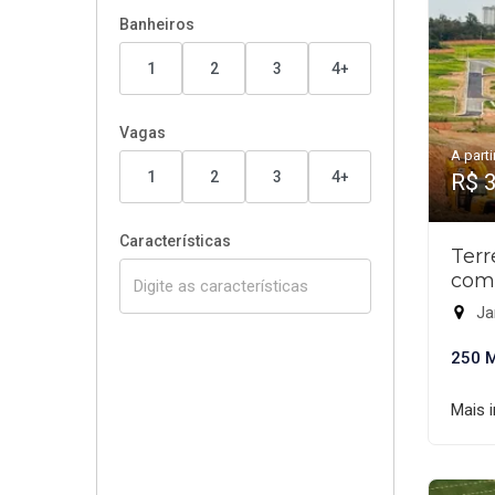
Banheiros
1
2
3
4+
Vagas
A parti
1
2
3
4+
R$ 
Características
Ter
com
Ja
250 
Mais 