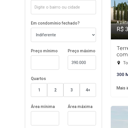
A parti
Em condomínio fechado?
R$ 
Ter
Preço mínimo
Preço máximo
com
To
300 
Quartos
Mais 
1
2
3
4+
Área mínima
Área máxima