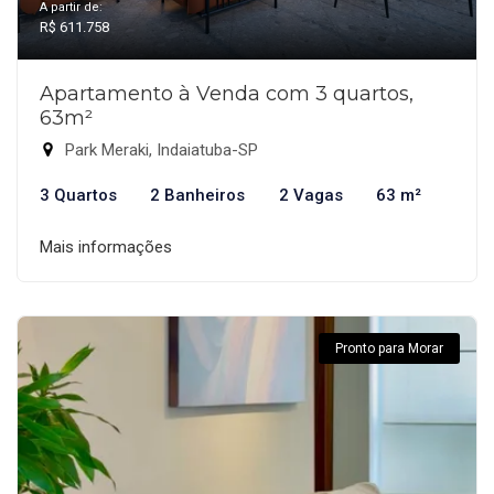
A partir de:
R$ 611.758
Apartamento à Venda com 3 quartos,
63m²
Park Meraki, Indaiatuba-SP
3 Quartos
2 Banheiros
2 Vagas
63 m²
Mais informações
Pronto para Morar