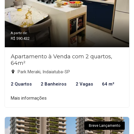
A partir de:
R$ 590.432
Apartamento à Venda com 2 quartos,
64m²
Park Meraki, Indaiatuba-SP
2 Quartos
2 Banheiros
2 Vagas
64 m²
Mais informações
Breve Lançamento