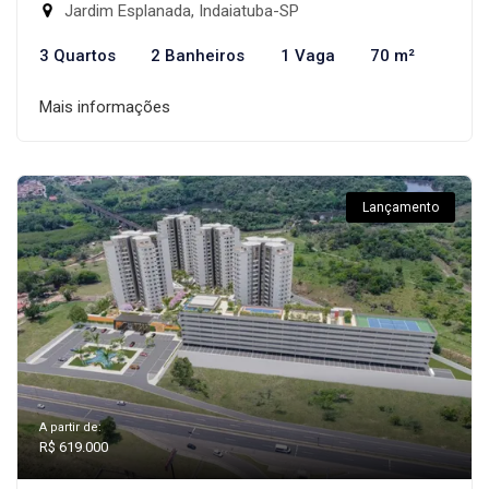
Jardim Esplanada, Indaiatuba-SP
3 Quartos
2 Banheiros
1 Vaga
70 m²
Mais informações
Lançamento
A partir de:
R$ 619.000