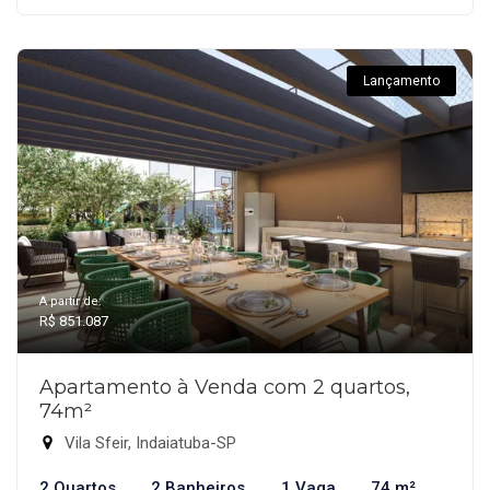
Lançamento
A partir de:
R$ 851.087
Apartamento à Venda com 2 quartos,
74m²
Vila Sfeir, Indaiatuba-SP
2 Quartos
2 Banheiros
1 Vaga
74 m²