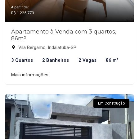
A partir de:
R$ 1.225.770
Apartamento à Venda com 3 quartos,
86m²
Vila Bergamo, Indaiatuba-SP
3 Quartos
2 Banheiros
2 Vagas
86 m²
Mais informações
Em Construção