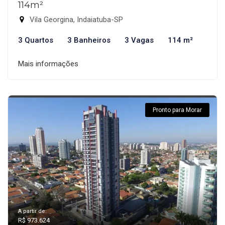
114m²
Vila Georgina, Indaiatuba-SP
3 Quartos
3 Banheiros
3 Vagas
114 m²
Mais informações
Pronto para Morar
A partir de:
R$ 973.624