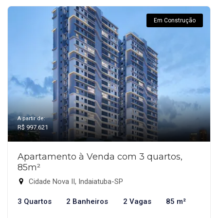
Em Construção
A partir de:
R$ 997.621
Apartamento à Venda com 3 quartos,
85m²
Cidade Nova II, Indaiatuba-SP
3 Quartos
2 Banheiros
2 Vagas
85 m²