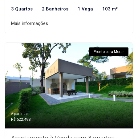
3 Quartos
2 Banheiros
1 Vaga
103 m²
Mais informações
Pronto para Morar
A partir de:
R$ 522.498
Apartamento à Venda com 3 quartos,