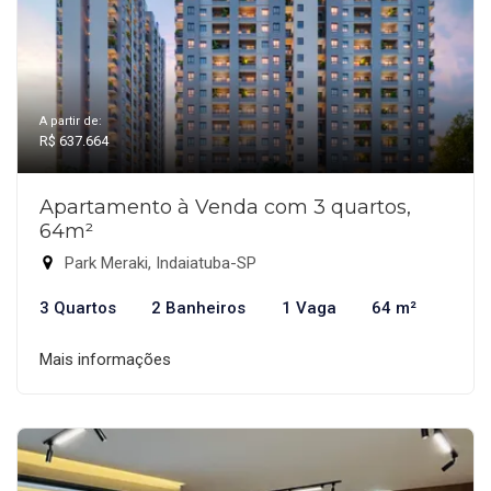
A partir de:
R$ 637.664
Apartamento à Venda com 3 quartos,
64m²
Park Meraki, Indaiatuba-SP
3 Quartos
2 Banheiros
1 Vaga
64 m²
Mais informações