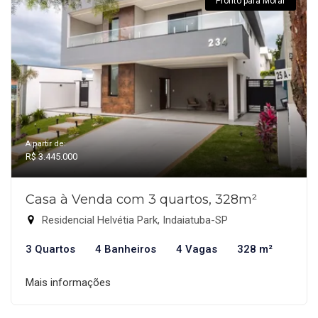
Pronto para Morar
A partir de:
R$ 3.445.000
Casa à Venda com 3 quartos, 328m²
Residencial Helvétia Park, Indaiatuba-SP
3 Quartos
4 Banheiros
4 Vagas
328 m²
Mais informações