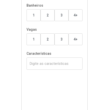
Banheiros
1
2
3
4+
Vagas
1
2
3
4+
Características