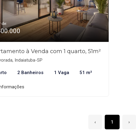
r de:
400.000
tamento à Venda com 1 quarto, 51m²
orada, Indaiatuba-SP
rto
2 Banheiros
1 Vaga
51 m²
informações
‹
1
›