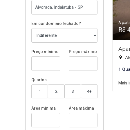
A parti
Em condomínio fechado?
R$ 
Apar
Preço mínimo
Preço máximo
Alv
1 Qua
Quartos
Mais 
1
2
3
4+
Área mínima
Área máxima