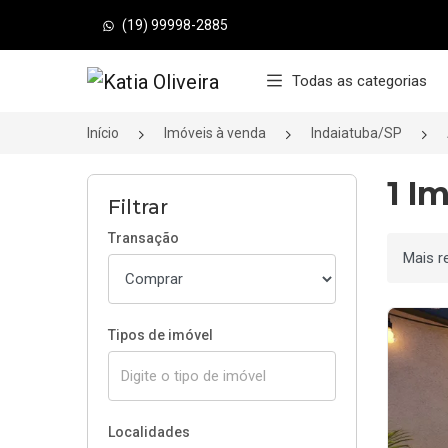
(19) 99998-2885
Página inicial
Todas as categorias
Início
Imóveis à venda
Indaiatuba/SP
1 I
Filtrar
Transação
Ordenar
Tipos de imóvel
Localidades