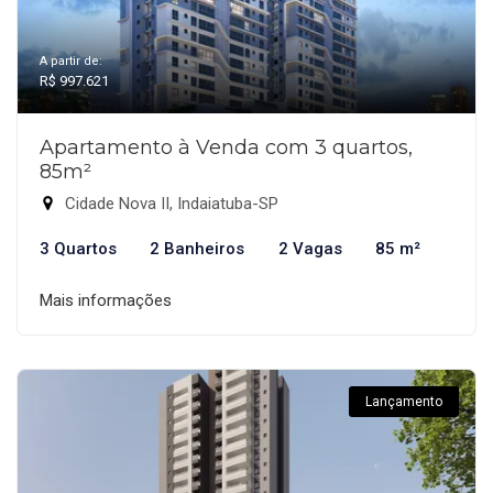
A partir de:
R$ 997.621
Apartamento à Venda com 3 quartos,
85m²
Cidade Nova II, Indaiatuba-SP
3 Quartos
2 Banheiros
2 Vagas
85 m²
Mais informações
Lançamento