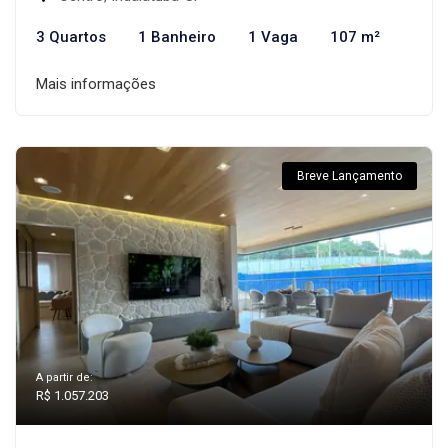
3 Quartos
1 Banheiro
1 Vaga
107 m²
Mais informações
Breve Lançamento
A partir de:
R$ 1.057.203