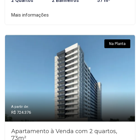
2 Quartos
2 Banheiros
57 m²
Mais informações
Na Planta
A partir de:
R$ 724.376
Apartamento à Venda com 2 quartos,
73m²