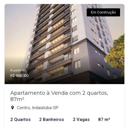
Em Construção
A partir de:
R$ 968.000
Apartamento à Venda com 2 quartos,
87m²
Centro, Indaiatuba-SP
2 Quartos
2 Banheiros
2 Vagas
87 m²