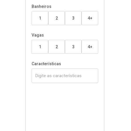
Banheiros
1
2
3
4+
Vagas
1
2
3
4+
Características