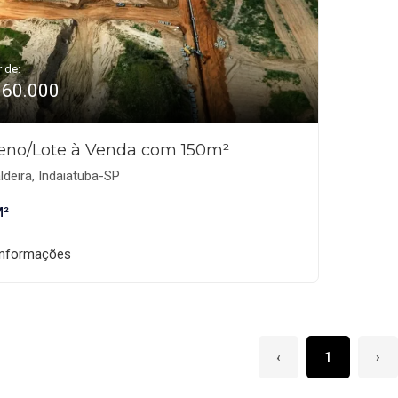
r de:
160.000
eno/Lote à Venda com 150m²
deira, Indaiatuba-SP
M²
informações
‹
1
›