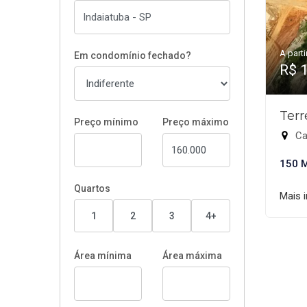
A parti
Em condomínio fechado?
R$ 
Terr
Preço mínimo
Preço máximo
Cal
150 
Quartos
Mais 
1
2
3
4+
Área mínima
Área máxima