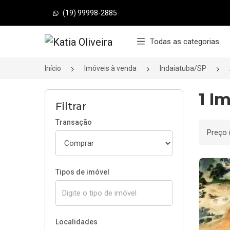
(19) 99998-2885
Página inicial
Todas as categorias
Início
Imóveis à venda
Indaiatuba/SP
1 I
Filtrar
Transação
Ordenar
Tipos de imóvel
Localidades