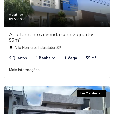
A partir de:
R$ 580.000
Apartamento à Venda com 2 quartos,
55m²
Vila Homero, Indaiatuba-SP
2 Quartos
1 Banheiro
1 Vaga
55 m²
Mais informações
Em Construção