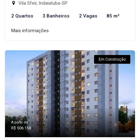
Vila Sfeir, Indaiatuba-SP
2 Quartos
3 Banheiros
2 Vagas
85 m²
Mais informações
Em Construção
A partir de:
R$ 506.158