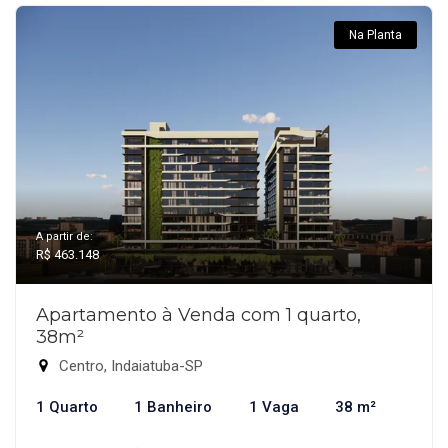
Na Planta
A partir de:
R$ 463.148
Apartamento à Venda com 1 quarto,
38m²
Centro, Indaiatuba-SP
1 Quarto
1 Banheiro
1 Vaga
38 m²