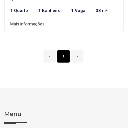
1 Quarto
1 Banheiro
1 Vaga
38 m²
Mais informações
‹
1
›
Menu